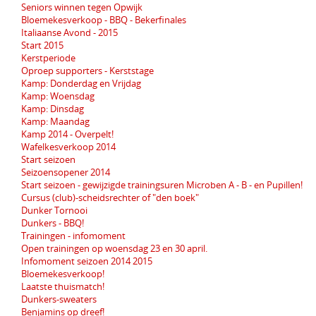
Seniors winnen tegen Opwijk
Bloemekesverkoop - BBQ - Bekerfinales
Italiaanse Avond - 2015
Start 2015
Kerstperiode
Oproep supporters - Kerststage
Kamp: Donderdag en Vrijdag
Kamp: Woensdag
Kamp: Dinsdag
Kamp: Maandag
Kamp 2014 - Overpelt!
Wafelkesverkoop 2014
Start seizoen
Seizoensopener 2014
Start seizoen - gewijzigde trainingsuren Microben A - B - en Pupillen!
Cursus (club)-scheidsrechter of "den boek"
Dunker Tornooi
Dunkers - BBQ!
Trainingen - infomoment
Open trainingen op woensdag 23 en 30 april.
Infomoment seizoen 2014 2015
Bloemekesverkoop!
Laatste thuismatch!
Dunkers-sweaters
Benjamins op dreef!