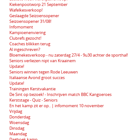
Kiekenpootworp 21 September
Wafelkesverkoop!
Geslaagde Seizoensopener
Seizoensopener 31/08!
Infomoment
Kampioenenviering
Clubrefs gezocht!
Coaches blikken terug
Al ingeschreven?
Bloemekesverkoop - nu zaterdag 27/4 - 9u30 achter de sporthal!
Seniors verliezen nipt van Kraainem
Update!
Seniors winnen tegen Rode Leeuwen
Italiaanse Avond groot succes
Update!
Trainingen Kerstvakantie
De Sint op bezoek! - Inschrijven match BBC Kangoeroes
Kerststage - Quiz - Seniors
En het kamp zit er op.. | infomoment 10 november
Vrijdag
Donderdag
Woensdag
Dinsdag
Maandag
Dagboek kamp