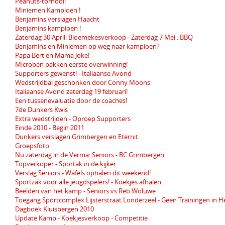
Peanuts-tornooi!
Miniemen Kampioen !
Benjamins verslagen Haacht
Benjamins kampioen !
Zaterdag 30 April: Bloemekesverkoop - Zaterdag 7 Mei : BBQ
Benjamins en Miniemen op weg naar kampioen?
Papa Bert en Mama Joke!
Microben pakken eerste overwinning!
Supporters gewenst! - Italiaanse Avond
Wedstrijdbal geschonken door Conny Moons
Italiaanse Avond zaterdag 19 februari!
Een tussenevaluatie door de coaches!
7de Dunkers Kwis
Extra wedstrijden - Oproep Supporters
Einde 2010 - Begin 2011
Dunkers verslagen Grimbergen en Eternit.
Groepsfoto
Nu zaterdag in de Verma: Seniors - BC Grimbergen
Topverkoper - Sportak in de kijker.
Verslag Seniors - Wafels ophalen dit weekend!
Sportzak voor alle jeugdspelers! - Koekjes afhalen
Beelden van het kamp - Seniors vs Reb Woluwe
Toegang Sportcomplex Lijsterstraat Londerzeel - Geen Trainingen in H
Dagboek Kluisbergen 2010
Update Kamp - Koekjesverkoop - Competitie