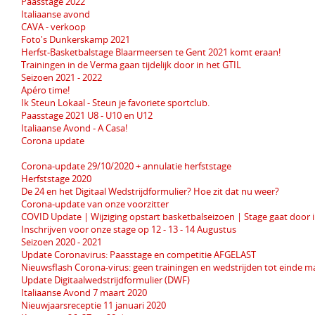
Paasstage 2022
Italiaanse avond
CAVA - verkoop
Foto's Dunkerskamp 2021
Herfst-Basketbalstage Blaarmeersen te Gent 2021 komt eraan!
Trainingen in de Verma gaan tijdelijk door in het GTIL
Seizoen 2021 - 2022
Apéro time!
Ik Steun Lokaal - Steun je favoriete sportclub.
Paasstage 2021 U8 - U10 en U12
Italiaanse Avond - A Casa!
Corona update
Corona-update 29/10/2020 + annulatie herfststage
Herfststage 2020
De 24 en het Digitaal Wedstrijdformulier? Hoe zit dat nu weer?
Corona-update van onze voorzitter
COVID Update | Wijziging opstart basketbalseizoen | Stage gaat door 
Inschrijven voor onze stage op 12 - 13 - 14 Augustus
Seizoen 2020 - 2021
Update Coronavirus: Paasstage en competitie AFGELAST
Nieuwsflash Corona-virus: geen trainingen en wedstrijden tot einde m
Update Digitaalwedstrijdformulier (DWF)
Italiaanse Avond 7 maart 2020
Nieuwjaarsreceptie 11 januari 2020