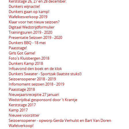
Kerststage 26, 27 en 28 december.
Dunkers wijnactie!
Dunkers gaan op kamp!
Wafelkesverkoop 2019
Klaar voor het nieuw seizoen?
Digitaal Wedstrijdformulier
Trainingsuren 2019 - 2020
Presentatie Seizoen 2019 - 2020
Dunkers BBQ - 18 mei
Paasstage!
Girls Got Game!
Foto's Kluisbergen 2018
Dunkers Kamp 2018
Infoavond den boek en de klok
Dunkers Sweater - Sportzak (laatste stuks!)
Seizoensopener 2018 - 2019
Infomoment seizoen 2018 - 2019
Paasstage 2018
Nieuwjaarsreceptie 27 januari
Wedstrijdbal gesponsord door 't Krantje
Kerststage 2017
Kamp 2017
Nieuwe voorzitter
Seizoensopener - opworp Gerda Verhulst en Bart Van Doren
Wafelverkoop!