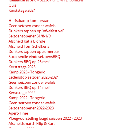
Italiaanse avond - BEDANKT OM TE KOMEN!
Quiz
Kerststage 2024!
Herfstkamp komt eraan!
Geen seizoen zonder wafels!
Dunkers tappen op ‘Afvalfestival’
Seizoensopener 31/8-1/9
Afscheid Katia Blondé
Afscheid Tom Schelkens
Dunkers tappen op Zomerbar
Succesvolle eindeseizoensBBQ
Dunkers BBQ op 26 mei!
Kerststage 2023!
Kamp 2023 - Tongerlo!
Ledenstop seizoen 2023-2024
Geen seizoen zonder wafels!
Dunkers BBQ op 14 mei!
Kerststage 2022!
Kamp 2022 - Tongerlo!
Geen seizoen zonder wafels!
Seizoensopener 2022-2023
Apéro Time
Ploegvoorstelling Jeugd seizoen 2022 - 2023
Afscheidsmatch Filip & Kurt