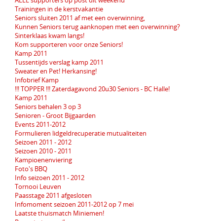
ALLE supporters op post dit weekend
Trainingen in de kerstvakantie
Seniors sluiten 2011 af met een overwinning,
Kunnen Seniors terug aanknopen met een overwinning?
Sinterklaas kwam langs!
Kom supporteren voor onze Seniors!
Kamp 2011
Tussentijds verslag kamp 2011
Sweater en Pet! Herkansing!
Infobrief Kamp
!!! TOPPER !!! Zaterdagavond 20u30 Seniors - BC Halle!
Kamp 2011
Seniors behalen 3 op 3
Senioren - Groot Bijgaarden
Events 2011-2012
Formulieren lidgeldrecuperatie mutualiteiten
Seizoen 2011 - 2012
Seizoen 2010 - 2011
Kampioenenviering
Foto's BBQ
Info seizoen 2011 - 2012
Tornooi Leuven
Paasstage 2011 afgesloten
Infomoment seizoen 2011-2012 op 7 mei
Laatste thuismatch Miniemen!