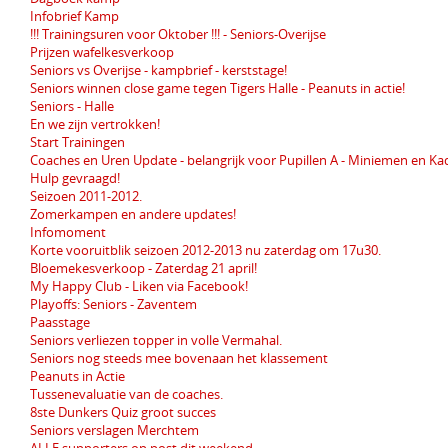
Infobrief Kamp
!!! Trainingsuren voor Oktober !!! - Seniors-Overijse
Prijzen wafelkesverkoop
Seniors vs Overijse - kampbrief - kerststage!
Seniors winnen close game tegen Tigers Halle - Peanuts in actie!
Seniors - Halle
En we zijn vertrokken!
Start Trainingen
Coaches en Uren Update - belangrijk voor Pupillen A - Miniemen en Ka
Hulp gevraagd!
Seizoen 2011-2012.
Zomerkampen en andere updates!
Infomoment
Korte vooruitblik seizoen 2012-2013 nu zaterdag om 17u30.
Bloemekesverkoop - Zaterdag 21 april!
My Happy Club - Liken via Facebook!
Playoffs: Seniors - Zaventem
Paasstage
Seniors verliezen topper in volle Vermahal.
Seniors nog steeds mee bovenaan het klassement
Peanuts in Actie
Tussenevaluatie van de coaches.
8ste Dunkers Quiz groot succes
Seniors verslagen Merchtem