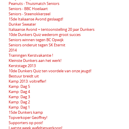
Peanuts - Thuismatch Seniors
Seniors - BBC Hoeilaart
Seniors - Steenokkerzeel
15de Italiaanse Avond geslaagd!
Dunker Sweater
Italiaanse Avond + tentoonstelling 20 jaar Dunkers
10de Dunkers Quiz wederom groot succes
Seniors winnen tegen BC Opwijk
Seniors onderuit tegen SK Eternit
2014
Trainingen Kerstvakantie !
Kleinste Dunkers aan het werk!
Kerststage 2013
10de Dunkers Quiz ten voordele van onze jeugd!
Bestuur breidt uit
Kamp 2013: voltreffer!
Kamp: Dag 5
Kamp: Dag 4
Kamp: Dag 3
Kamp: Dag 2
Kamp: Dag 1
15de Dunkers kamp
Topverkoper Geoffrey!
Supporters op post!
Laatste week wafeltjesverkoop!