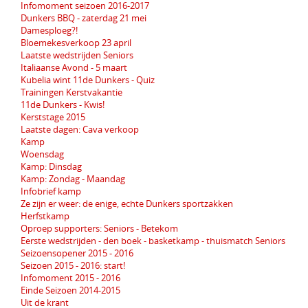
Infomoment seizoen 2016-2017
Dunkers BBQ - zaterdag 21 mei
Damesploeg?!
Bloemekesverkoop 23 april
Laatste wedstrijden Seniors
Italiaanse Avond - 5 maart
Kubelia wint 11de Dunkers - Quiz
Trainingen Kerstvakantie
11de Dunkers - Kwis!
Kerststage 2015
Laatste dagen: Cava verkoop
Kamp
Woensdag
Kamp: Dinsdag
Kamp: Zondag - Maandag
Infobrief kamp
Ze zijn er weer: de enige, echte Dunkers sportzakken
Herfstkamp
Oproep supporters: Seniors - Betekom
Eerste wedstrijden - den boek - basketkamp - thuismatch Seniors
Seizoensopener 2015 - 2016
Seizoen 2015 - 2016: start!
Infomoment 2015 - 2016
Einde Seizoen 2014-2015
Uit de krant