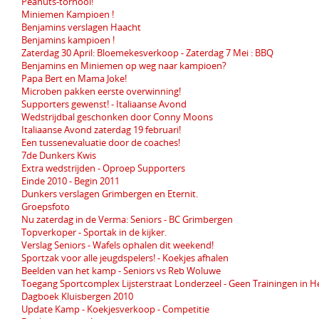
Peanuts-tornooi!
Miniemen Kampioen !
Benjamins verslagen Haacht
Benjamins kampioen !
Zaterdag 30 April: Bloemekesverkoop - Zaterdag 7 Mei : BBQ
Benjamins en Miniemen op weg naar kampioen?
Papa Bert en Mama Joke!
Microben pakken eerste overwinning!
Supporters gewenst! - Italiaanse Avond
Wedstrijdbal geschonken door Conny Moons
Italiaanse Avond zaterdag 19 februari!
Een tussenevaluatie door de coaches!
7de Dunkers Kwis
Extra wedstrijden - Oproep Supporters
Einde 2010 - Begin 2011
Dunkers verslagen Grimbergen en Eternit.
Groepsfoto
Nu zaterdag in de Verma: Seniors - BC Grimbergen
Topverkoper - Sportak in de kijker.
Verslag Seniors - Wafels ophalen dit weekend!
Sportzak voor alle jeugdspelers! - Koekjes afhalen
Beelden van het kamp - Seniors vs Reb Woluwe
Toegang Sportcomplex Lijsterstraat Londerzeel - Geen Trainingen in H
Dagboek Kluisbergen 2010
Update Kamp - Koekjesverkoop - Competitie