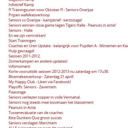
Infobrief Kamp
!!! Trainingsuren voor Oktober !!! - Seniors-Overijse
Prijzen wafelkesverkoop
Seniors vs Overijse - kampbrief - kerststage!
Seniors winnen close game tegen Tigers Halle - Peanuts in actie!
Seniors - Halle
En we zijn vertrokken!
Start Trainingen
Coaches en Uren Update - belangrijk voor Pupillen A - Miniemen en Ka
Hulp gevraagd!
Seizoen 2011-2012.
Zomerkampen en andere updates!
Infomoment
Korte vooruitblik seizoen 2012-2013 nu zaterdag om 17u30.
Bloemekesverkoop - Zaterdag 21 april!
My Happy Club - Liken via Facebook!
Playoffs: Seniors - Zaventem
Paasstage
Seniors verliezen topper in volle Vermahal.
Seniors nog steeds mee bovenaan het klassement
Peanuts in Actie
Tussenevaluatie van de coaches.
8ste Dunkers Quiz groot succes
Seniors verslagen Merchtem
ALLE supporters op post dit weekend