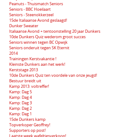
Peanuts - Thuismatch Seniors
Seniors - BBC Hoeilaart
Seniors - Steenokkerzeel
15de Italiaanse Avond geslaagd!
Dunker Sweater
Italiaanse Avond + tentoonstelling 20 jaar Dunkers
10de Dunkers Quiz wederom groot succes
Seniors winnen tegen BC Opwijk
Seniors onderuit tegen SK Eternit
2014
Trainingen Kerstvakantie !
Kleinste Dunkers aan het werk!
Kerststage 2013
10de Dunkers Quiz ten voordele van onze jeugd!
Bestuur breidt uit
Kamp 2013: voltreffer!
Kamp: Dag 5
Kamp: Dag 4
Kamp: Dag 3
Kamp: Dag 2
Kamp: Dag 1
15de Dunkers kamp
Topverkoper Geoffrey!
Supporters op post!
Laatste week wafeltjesverkoop!