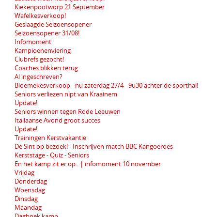
Kiekenpootworp 21 September
Wafelkesverkoop!
Geslaagde Seizoensopener
Seizoensopener 31/08!
Infomoment
Kampioenenviering
Clubrefs gezocht!
Coaches blikken terug
Al ingeschreven?
Bloemekesverkoop - nu zaterdag 27/4 - 9u30 achter de sporthal!
Seniors verliezen nipt van Kraainem
Update!
Seniors winnen tegen Rode Leeuwen
Italiaanse Avond groot succes
Update!
Trainingen Kerstvakantie
De Sint op bezoek! - Inschrijven match BBC Kangoeroes
Kerststage - Quiz - Seniors
En het kamp zit er op.. | infomoment 10 november
Vrijdag
Donderdag
Woensdag
Dinsdag
Maandag
Dagboek kamp