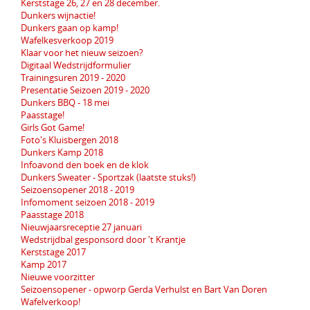
Kerststage 26, 27 en 28 december.
Dunkers wijnactie!
Dunkers gaan op kamp!
Wafelkesverkoop 2019
Klaar voor het nieuw seizoen?
Digitaal Wedstrijdformulier
Trainingsuren 2019 - 2020
Presentatie Seizoen 2019 - 2020
Dunkers BBQ - 18 mei
Paasstage!
Girls Got Game!
Foto's Kluisbergen 2018
Dunkers Kamp 2018
Infoavond den boek en de klok
Dunkers Sweater - Sportzak (laatste stuks!)
Seizoensopener 2018 - 2019
Infomoment seizoen 2018 - 2019
Paasstage 2018
Nieuwjaarsreceptie 27 januari
Wedstrijdbal gesponsord door 't Krantje
Kerststage 2017
Kamp 2017
Nieuwe voorzitter
Seizoensopener - opworp Gerda Verhulst en Bart Van Doren
Wafelverkoop!