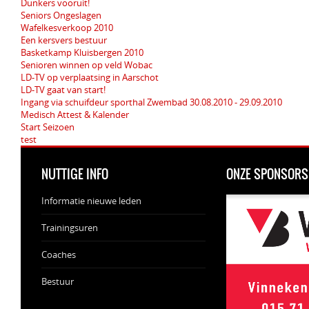
Dunkers vooruit!
Seniors Ongeslagen
Wafelkesverkoop 2010
Een kersvers bestuur
Basketkamp Kluisbergen 2010
Senioren winnen op veld Wobac
LD-TV op verplaatsing in Aarschot
LD-TV gaat van start!
Ingang via schuifdeur sporthal Zwembad 30.08.2010 - 29.09.2010
Medisch Attest & Kalender
Start Seizoen
test
NUTTIGE INFO
ONZE SPONSORS
Informatie nieuwe leden
Trainingsuren
Coaches
Bestuur