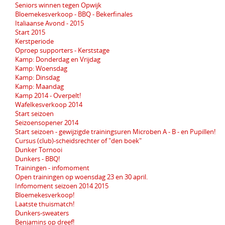
Seniors winnen tegen Opwijk
Bloemekesverkoop - BBQ - Bekerfinales
Italiaanse Avond - 2015
Start 2015
Kerstperiode
Oproep supporters - Kerststage
Kamp: Donderdag en Vrijdag
Kamp: Woensdag
Kamp: Dinsdag
Kamp: Maandag
Kamp 2014 - Overpelt!
Wafelkesverkoop 2014
Start seizoen
Seizoensopener 2014
Start seizoen - gewijzigde trainingsuren Microben A - B - en Pupillen!
Cursus (club)-scheidsrechter of "den boek"
Dunker Tornooi
Dunkers - BBQ!
Trainingen - infomoment
Open trainingen op woensdag 23 en 30 april.
Infomoment seizoen 2014 2015
Bloemekesverkoop!
Laatste thuismatch!
Dunkers-sweaters
Benjamins op dreef!