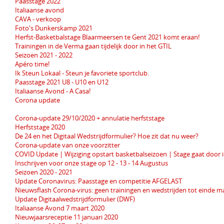
Paasstage 2022
Italiaanse avond
CAVA - verkoop
Foto's Dunkerskamp 2021
Herfst-Basketbalstage Blaarmeersen te Gent 2021 komt eraan!
Trainingen in de Verma gaan tijdelijk door in het GTIL
Seizoen 2021 - 2022
Apéro time!
Ik Steun Lokaal - Steun je favoriete sportclub.
Paasstage 2021 U8 - U10 en U12
Italiaanse Avond - A Casa!
Corona update
Corona-update 29/10/2020 + annulatie herfststage
Herfststage 2020
De 24 en het Digitaal Wedstrijdformulier? Hoe zit dat nu weer?
Corona-update van onze voorzitter
COVID Update | Wijziging opstart basketbalseizoen | Stage gaat door 
Inschrijven voor onze stage op 12 - 13 - 14 Augustus
Seizoen 2020 - 2021
Update Coronavirus: Paasstage en competitie AFGELAST
Nieuwsflash Corona-virus: geen trainingen en wedstrijden tot einde m
Update Digitaalwedstrijdformulier (DWF)
Italiaanse Avond 7 maart 2020
Nieuwjaarsreceptie 11 januari 2020